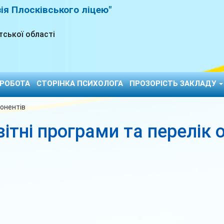
зія Плосківського ліцею"
тської області
 РОБОТА
СТОРІНКА ПСИХОЛОГА
ПРОЗОРІСТЬ ЗАКЛАДУ
понентів
ітні програми та перелік 